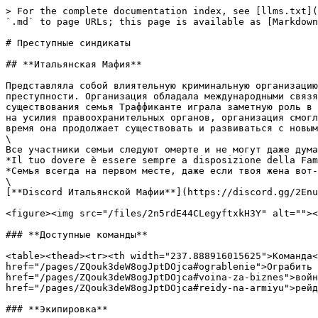
> For the complete documentation index, see [llms.txt](
`.md` to page URLs; this page is available as [Markdown
# Преступные синдикаты

## **Итальянская Мафия**

Представляла собой влиятельную криминальную организацию
преступности. Организация обладала международными связя
существования семья Траффиканте играла заметную роль в 
на усилия правоохранительных органов, организация смогл
время она продолжает существовать и развиваться с новым
\

Все участники семьи следуют омерте и не могут даже дума
*Il tuo dovere è essere sempre a disposizione della Fam
*Семья всегда на первом месте, даже если твоя жена вот-
\

[**Discord Итальянской Мафии**](https://discord.gg/2Enu
<figure><img src="/files/2n5rdE44CLegyftxkH3Y" alt=""><
### **Доступные команды**

<table><thead><tr><th width="237.888916015625">Команда<
href="/pages/ZQouk3deW8ogJptDOjca#ograblenie">Ограбить 
href="/pages/ZQouk3deW8ogJptDOjca#voina-za-biznes">войн
href="/pages/ZQouk3deW8ogJptDOjca#reidy-na-armiyu">рейд
### **Экипировка**
