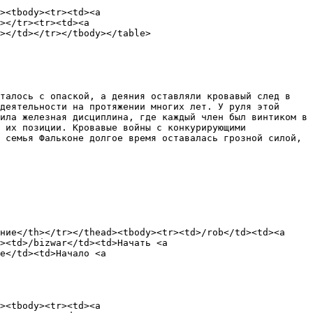
><tbody><tr><td><a 
></tr><tr><td><a 
></td></tr></tbody></table>

талось с опаской, а деяния оставляли кровавый след в 
деятельности на протяжении многих лет. У руля этой 
ила железная дисциплина, где каждый член был винтиком в 
 их позиции. Кровавые войны с конкурирующими 
 семья Фальконе долгое время оставалась грозной силой, 
ние</th></tr></thead><tbody><tr><td>/rob</td><td><a 
><td>/bizwar</td><td>Начать <a 
e</td><td>Начало <a 
><tbody><tr><td><a 