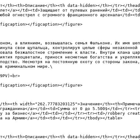
т</th><th>Описание</th><th data-hidden></th></tr></thead
лет</a></td><td>Защищает от пулевых ранений</td><td></td
юбой огнестрел с огромного фракционного арсенала</td><td
figcaption></figcaption></figure>

оном, а влиянием, возвышалась семья Фальконе. Их имя шеп
инула свои щупальца, контролируя целые сферы незаконной 
овала безжалостное стремление к власти. Внутри клана цар
иятия процветали, принося несметные богатства и укрепляя
подство. Несмотря на постоянную охоту со стороны закона,
в криминальном мире.\

9PV)<br>

figcaption></figcaption></figure>

/th><th width="262.77783203125">Значение</th><th>Примеча
гражданина</a></td><td>Сумма от 0 до 5.500$</td></tr><tr
у за бизнес</a></td><td></td></tr><tr><td>/robbery creat
а на Армию</a></td><td></td></tr></tbody></table>

т</th><th>Описание</th><th data-hidden></th></tr></thead