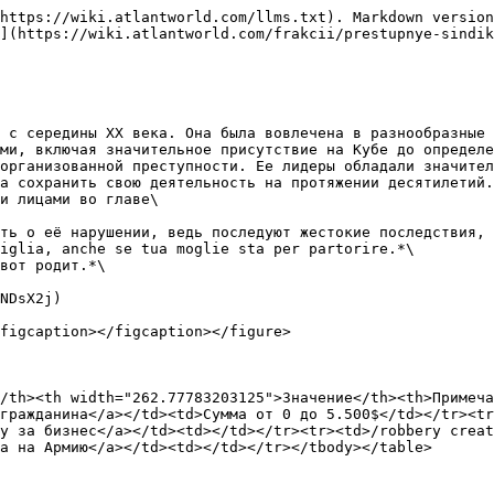
https://wiki.atlantworld.com/llms.txt). Markdown version
](https://wiki.atlantworld.com/frakcii/prestupnye-sindik
 с середины XX века. Она была вовлечена в разнообразные 
ми, включая значительное присутствие на Кубе до определе
организованной преступности. Ее лидеры обладали значител
а сохранить свою деятельность на протяжении десятилетий.
и лицами во главе\

ть о её нарушении, ведь последуют жестокие последствия, 
iglia, anche se tua moglie sta per partorire.*\

вот родит.*\

NDsX2j)

figcaption></figcaption></figure>

/th><th width="262.77783203125">Значение</th><th>Примеча
гражданина</a></td><td>Сумма от 0 до 5.500$</td></tr><tr
у за бизнес</a></td><td></td></tr><tr><td>/robbery creat
а на Армию</a></td><td></td></tr></tbody></table>
