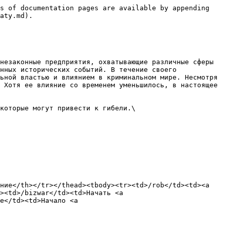
s of documentation pages are available by appending 
aty.md).

незаконные предприятия, охватывающие различные сферы 
нных исторических событий. В течение своего 
ьной властью и влиянием в криминальном мире. Несмотря 
 Хотя ее влияние со временем уменьшилось, в настоящее 
которые могут привести к гибели.\

ние</th></tr></thead><tbody><tr><td>/rob</td><td><a 
><td>/bizwar</td><td>Начать <a 
e</td><td>Начало <a 