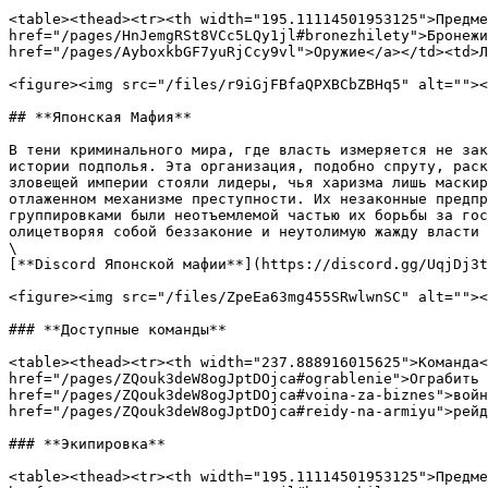
<table><thead><tr><th width="195.11114501953125">Предме
href="/pages/HnJemgRSt8VCc5LQy1jl#bronezhilety">Бронежи
href="/pages/AyboxkbGF7yuRjCcy9vl">Оружие</a></td><td>Л
<figure><img src="/files/r9iGjFBfaQPXBCbZBHq5" alt=""><
## **Японская Мафия**

В тени криминального мира, где власть измеряется не зак
истории подполья. Эта организация, подобно спруту, раск
зловещей империи стояли лидеры, чья харизма лишь маскир
отлаженном механизме преступности. Их незаконные предпр
группировками были неотъемлемой частью их борьбы за гос
олицетворяя собой беззаконие и неутолимую жажду власти 
\

[**Discord Японской мафии**](https://discord.gg/UqjDj3t
<figure><img src="/files/ZpeEa63mg455SRwlwnSC" alt=""><
### **Доступные команды**

<table><thead><tr><th width="237.888916015625">Команда<
href="/pages/ZQouk3deW8ogJptDOjca#ograblenie">Ограбить 
href="/pages/ZQouk3deW8ogJptDOjca#voina-za-biznes">войн
href="/pages/ZQouk3deW8ogJptDOjca#reidy-na-armiyu">рейд
### **Экипировка**

<table><thead><tr><th width="195.11114501953125">Предме