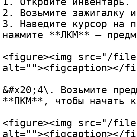
1. Откройте инвентарь.

2. Возьмите зажигалку и
3. Наведите курсор на п
нажмите **ЛКМ** — предм
<figure><img src="/file
alt=""><figcaption></fi
&#x20;4\. Возьмите пред
**ПКМ**, чтобы начать к
<figure><img src="/file
alt=""><figcaption></fi