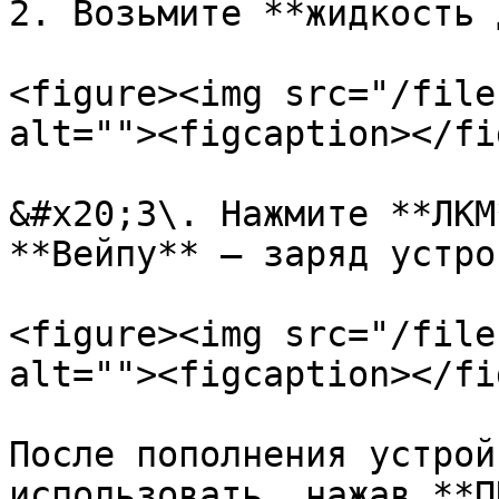
2. Возьмите **жидкость 
<figure><img src="/file
alt=""><figcaption></fi
&#x20;3\. Нажмите **ЛКМ
**Вейпу** — заряд устро
<figure><img src="/file
alt=""><figcaption></fi
После пополнения устрой
использовать, нажав **ПК