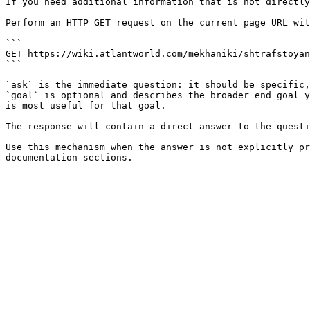
If you need additional information that is not directly
Perform an HTTP GET request on the current page URL wit
```

GET https://wiki.atlantworld.com/mekhaniki/shtrafstoyan
```

`ask` is the immediate question: it should be specific,
`goal` is optional and describes the broader end goal y
is most useful for that goal.

The response will contain a direct answer to the questi
Use this mechanism when the answer is not explicitly pr