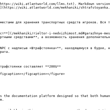
https://wiki.atlantworld.com/llms.txt). Markdown version
](https://wiki.atlantworld.com/mekhaniki/shtrafstoyanka.
местами для хранения транспортных средств игроков. Вся т
ст**](/mekhaniki/rieltor-i-nedvizhimost.md#garazhnye-mes
ртными средствами**, а возможность хранения дополнительн
NPC с надписью «Штрафстоянка»**, находящемуся в будке, н
рата.

трафстоянки составляет **200$**

figcaption></figcaption></figure>

s the documentation platform designed so that both human
m.
