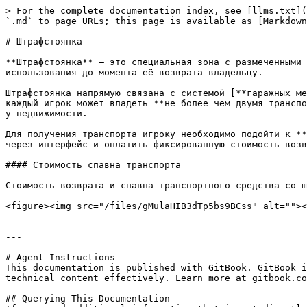
> For the complete documentation index, see [llms.txt](
`.md` to page URLs; this page is available as [Markdown
# Штрафстоянка

**Штрафстоянка** — это специальная зона с размеченными 
использования до момента её возврата владельцу.

Штрафстоянка напрямую связана с системой [**гаражных ме
каждый игрок может владеть **не более чем двумя транспо
у недвижимости.

Для получения транспорта игроку необходимо подойти к **
через интерфейс и оплатить фиксированную стоимость возв
#### Стоимость спавна транспорта

Стоимость возврата и спавна транспортного средства со ш
<figure><img src="/files/gMulaHIB3dTp5bs9BCss" alt=""><
---

# Agent Instructions

This documentation is published with GitBook. GitBook i
technical content effectively. Learn more at gitbook.co
## Querying This Documentation
